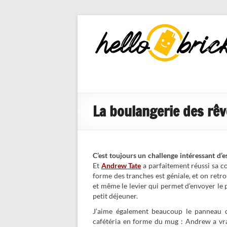
HelloBricks
Blog LEGO,
nouveaut�s
2022, MOCs
et reviews
La boulangerie des rêv
C’est toujours un challenge intéressant d’
Et
Andrew Tate
a parfaitement réussi sa co
forme des tranches est géniale, et on retr
et même le levier qui permet d’envoyer le pa
petit déjeuner.
J’aime également beaucoup le panneau de
cafétéria en forme du mug : Andrew a vra