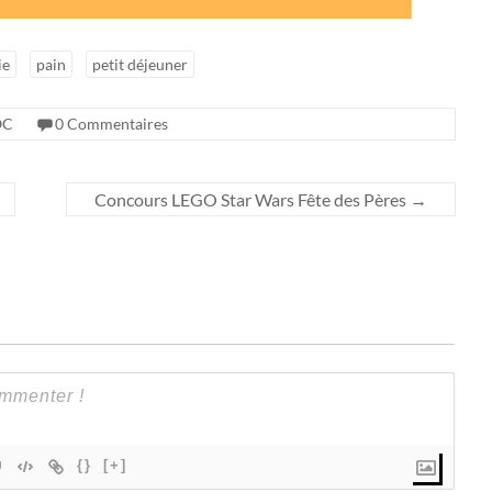
ie
pain
petit déjeuner
OC
0 Commentaires
Concours LEGO Star Wars Fête des Pères
→
{}
[+]