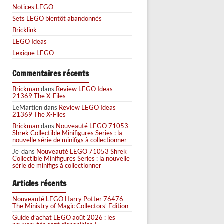
Notices LEGO
Sets LEGO bientôt abandonnés
Bricklink
LEGO Ideas
Lexique LEGO
Commentaires récents
Brickman
dans
Review LEGO Ideas
21369 The X-Files
LeMartien
dans
Review LEGO Ideas
21369 The X-Files
Brickman
dans
Nouveauté LEGO 71053
Shrek Collectible Minifigures Series : la
nouvelle série de minifigs à collectionner
Je'
dans
Nouveauté LEGO 71053 Shrek
Collectible Minifigures Series : la nouvelle
série de minifigs à collectionner
Articles récents
Nouveauté LEGO Harry Potter 76476
The Ministry of Magic Collectors’ Edition
Guide d’achat LEGO août 2026 : les