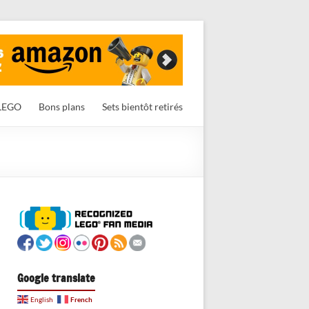
LEGO
Bons plans
Sets bientôt retirés
Google translate
French
English