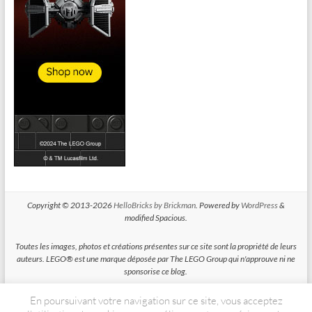
Copyright © 2013-2026
HelloBricks by Brickman
. Powered by
WordPress
&
modified Spacious.
Toutes les images, photos et créations présentes sur ce site sont la propriété de leurs
auteurs. LEGO® est une marque déposée par The LEGO Group qui n'approuve ni ne
sponsorise ce blog.
En poursuivant votre navigation sur ce site, vous acceptez
HelloBricks participe au Programme Partenaires d'Amazon EU, un programme