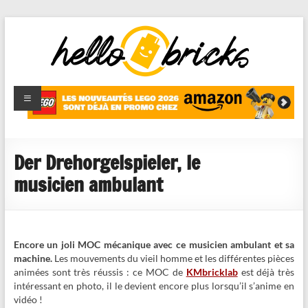
HelloBricks
Blog LEGO,
nouveaut�s
2022,
MOCs et
Der Drehorgelspieler, le
reviews
musicien ambulant
Encore un joli MOC mécanique avec ce musicien ambulant et sa
machine.
Les mouvements du vieil homme et les différentes pièces
animées sont très réussis : ce MOC de
KMbricklab
est déjà très
intéressant en photo, il le devient encore plus lorsqu’il s’anime en
vidéo !