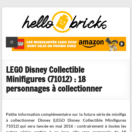
HelloBricks
Blog LEGO,
nouveaut�s
2022,
MOCs et
LEGO Disney Collectible
reviews
Minifigures (71012) : 18
personnages à collectionner
Petite information complémentaire sur la future série de minifigs
à collectionner Disney (LEGO Disney Collectible Minifigures
71012) qui sera lancée en mai 2016 : contrairement à toutes les
autres séries sorties à ce jour, elle sera composée de 18