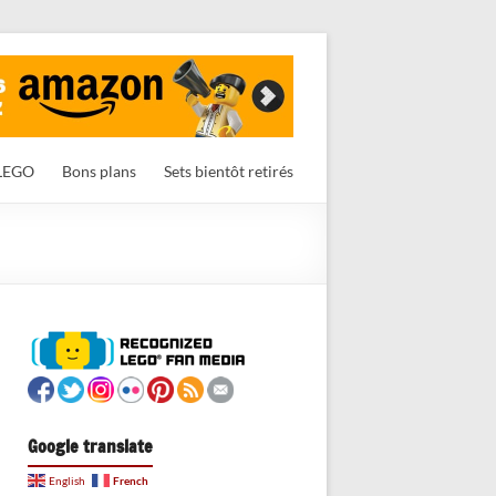
LEGO
Bons plans
Sets bientôt retirés
Google translate
French
English