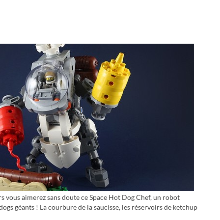
lors vous aimerez sans doute ce Space Hot Dog Chef, un robot
ogs géants ! La courbure de la saucisse, les réservoirs de ketchup