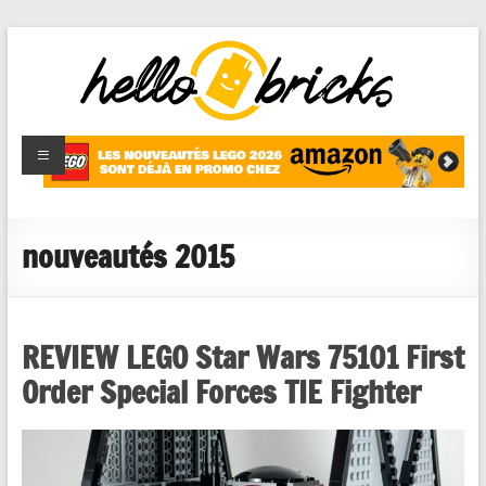
HelloBricks
Blog LEGO,
nouveaut�s
2022,
MOCs et
nouveautés 2015
reviews
REVIEW LEGO Star Wars 75101 First
Order Special Forces TIE Fighter