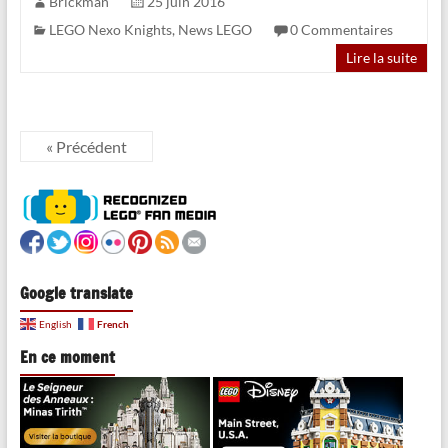
Brickman
25 juin 2016
LEGO Nexo Knights
,
News LEGO
0 Commentaires
Lire la suite
« Précédent
Google translate
French
English
En ce moment