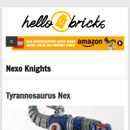
HelloBricks
Blog LEGO,
nouveaut�s
2022,
MOCs et
Nexo Knights
reviews
Tyrannosaurus Nex