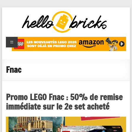
HelloBricks
Blog LEGO,
nouveaut�s
2022,
MOCs et
Fnac
reviews
Promo LEGO Fnac : 50% de remise
immédiate sur le 2e set acheté