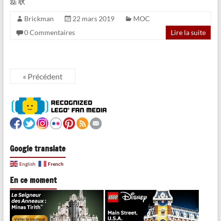
磊 耿
Brickman
22 mars 2019
MOC
0 Commentaires
Lire la suite
« Précédent
Google translate
French
English
En ce moment