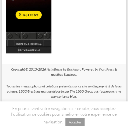
Copyright © 2013-2026
HelloBricks by Brickman
. Powered by
WordPress
&
modified Spacious.
Toutes les images, photos et créations présentes sur ce site sont la propriété de leurs
auteurs. LEGO® est une marque déposée par The LEGO Group qui n'approuve ni ne
sponsorise ce blog.
En poursuivant votre navigation sur ce site, vous acceptez
HelloBricks participe au Programme Partenaires d'Amazon EU, un programme
d'affiliation conçu pour permettre à des sites de percevoir une rémunération grace à
l’utilisation de cookies pour améliorer votre expérience de
la création de liens vers Amazon.fr
navigation.
Accepter