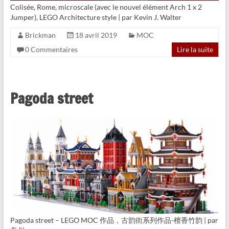
Colisée, Rome, microscale (avec le nouvel élément Arch 1 x 2
Jumper), LEGO Architecture style | par Kevin J. Walter
Brickman
18 avril 2019
MOC
0 Commentaires
Lire la suite
Pagoda street
Pagoda street – LEGO MOC 作品，古韵街系列作品-檀香竹韵 | par