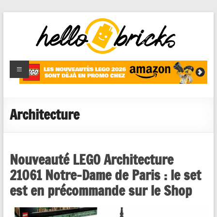
HelloBricks
Blog LEGO,
nouveaut�s
2022,
MOCs et
Architecture
reviews
Nouveauté LEGO Architecture
21061 Notre-Dame de Paris : le set
est en précommande sur le Shop