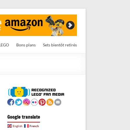
LEGO
Bons plans
Sets bientôt retirés
Google translate
French
English