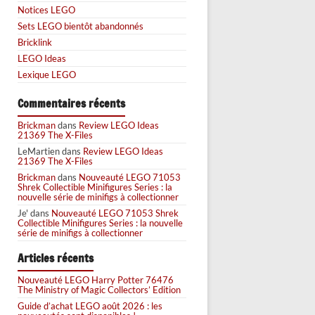
Notices LEGO
Sets LEGO bientôt abandonnés
Bricklink
LEGO Ideas
Lexique LEGO
Commentaires récents
Brickman
dans
Review LEGO Ideas
21369 The X-Files
LeMartien
dans
Review LEGO Ideas
21369 The X-Files
Brickman
dans
Nouveauté LEGO 71053
Shrek Collectible Minifigures Series : la
nouvelle série de minifigs à collectionner
Je'
dans
Nouveauté LEGO 71053 Shrek
Collectible Minifigures Series : la nouvelle
série de minifigs à collectionner
Articles récents
Nouveauté LEGO Harry Potter 76476
The Ministry of Magic Collectors’ Edition
Guide d’achat LEGO août 2026 : les