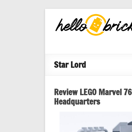
HelloBricks
Blog LEGO,
nouveaut�s
2022, MOCs
et reviews
Star Lord
Review LEGO Marvel 76
Headquarters