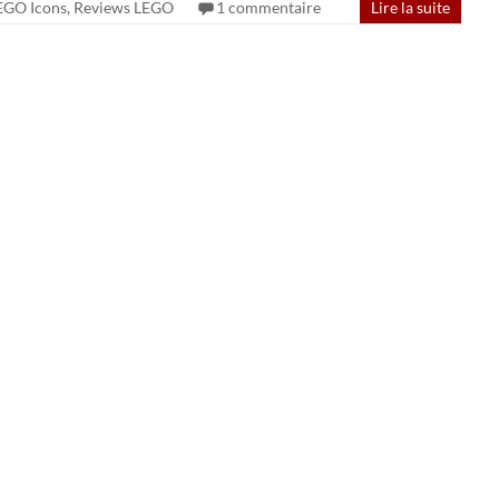
EGO Icons
,
Reviews LEGO
1 commentaire
Lire la suite