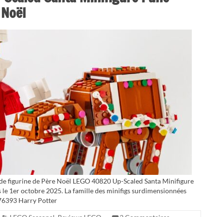
 Noël
nde figurine de Père Noël LEGO 40820 Up-Scaled Santa Minifigure
s le 1er octobre 2025. La famille des minifigs surdimensionnées
 76393 Harry Potter