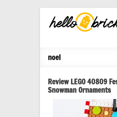
HelloBricks
Blog LEGO,
nouveaut�s
2022, MOCs
et reviews
noel
Review LEGO 40809 Fe
Snowman Ornaments