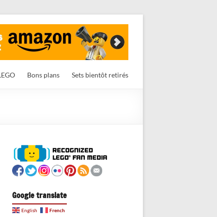
LEGO
Bons plans
Sets bientôt retirés
Google translate
French
English