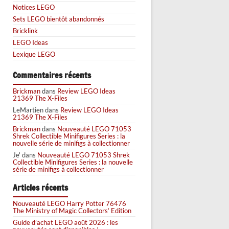
Notices LEGO
Sets LEGO bientôt abandonnés
Bricklink
LEGO Ideas
Lexique LEGO
Commentaires récents
Brickman
dans
Review LEGO Ideas
21369 The X-Files
LeMartien
dans
Review LEGO Ideas
21369 The X-Files
Brickman
dans
Nouveauté LEGO 71053
Shrek Collectible Minifigures Series : la
nouvelle série de minifigs à collectionner
Je'
dans
Nouveauté LEGO 71053 Shrek
Collectible Minifigures Series : la nouvelle
série de minifigs à collectionner
Articles récents
Nouveauté LEGO Harry Potter 76476
The Ministry of Magic Collectors’ Edition
Guide d’achat LEGO août 2026 : les