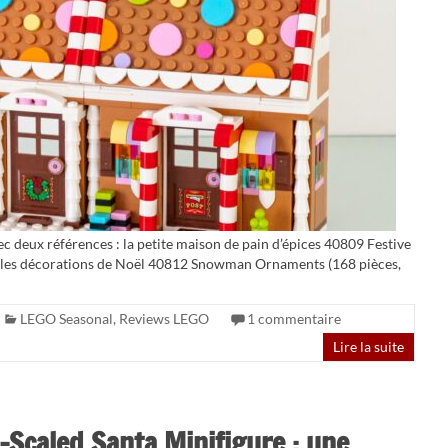
c deux références : la petite maison de pain d’épices 40809 Festive
t les décorations de Noël 40812 Snowman Ornaments (168 pièces,
LEGO Seasonal
,
Reviews LEGO
1 commentaire
Lire la suite
Scaled Santa Minifigure : une