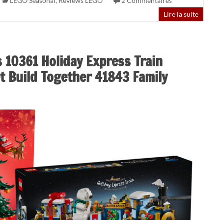
LEGO Seasonal
,
Reviews LEGO
2 Commentaires
Lire la suite
 10361 Holiday Express Train
et Build Together 41843 Family