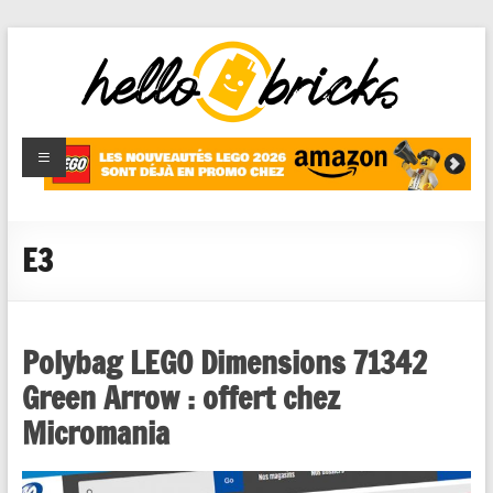
HelloBricks
Blog LEGO,
nouveaut�s
2022,
MOCs et
E3
reviews
Polybag LEGO Dimensions 71342
Green Arrow : offert chez
Micromania