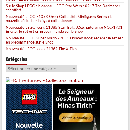
Sur le Shop LEGO : le cadeau LEGO Star Wars 40917 The Darksaber
est offert
Nouveauté LEGO 71053 Shrek Collectible Minifigures Series : la
nouvelle série de minifigs à collectionner
Nouveauté LEGO Icons 11385 Star Trek: U.S.S. Enterprise NCC-1701
Bridge : le set est en précommande sur le Shop
Nouveauté LEGO Super Mario 72051 Donkey Kong Arcade : le set est
en précommande sur le Shop
Nouveauté LEGO Ideas 21369 The X-Files
Catégories
Catégories