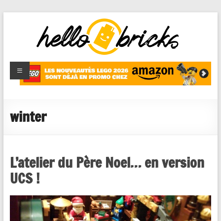
HelloBricks
Blog LEGO,
nouveaut�s
2022,
MOCs et
winter
reviews
L’atelier du Père Noel… en version
UCS !