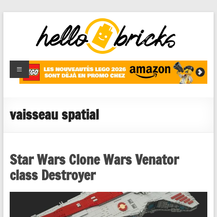
HelloBricks
Blog LEGO,
nouveaut�s
2022,
MOCs et
vaisseau spatial
reviews
Star Wars Clone Wars Venator
class Destroyer