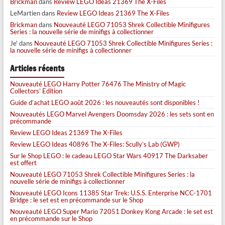
Brickman
dans
Review LEGO Ideas 21369 The X-Files
LeMartien
dans
Review LEGO Ideas 21369 The X-Files
Brickman
dans
Nouveauté LEGO 71053 Shrek Collectible Minifigures
Series : la nouvelle série de minifigs à collectionner
Je'
dans
Nouveauté LEGO 71053 Shrek Collectible Minifigures Series :
la nouvelle série de minifigs à collectionner
Articles récents
Nouveauté LEGO Harry Potter 76476 The Ministry of Magic
Collectors’ Edition
Guide d’achat LEGO août 2026 : les nouveautés sont disponibles !
Nouveautés LEGO Marvel Avengers Doomsday 2026 : les sets sont en
précommande
Review LEGO Ideas 21369 The X-Files
Review LEGO Ideas 40896 The X-Files: Scully’s Lab (GWP)
Sur le Shop LEGO : le cadeau LEGO Star Wars 40917 The Darksaber
est offert
Nouveauté LEGO 71053 Shrek Collectible Minifigures Series : la
nouvelle série de minifigs à collectionner
Nouveauté LEGO Icons 11385 Star Trek: U.S.S. Enterprise NCC-1701
Bridge : le set est en précommande sur le Shop
Nouveauté LEGO Super Mario 72051 Donkey Kong Arcade : le set est
en précommande sur le Shop