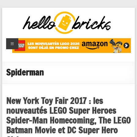
HelloBricks
Blog LEGO,
nouveaut�s
2022,
MOCs et
Spiderman
reviews
New York Toy Fair 2017 : les
nouveautés LEGO Super Heroes
Spider-Man Homecoming, The LEGO
Batman Movie et DC Super Hero