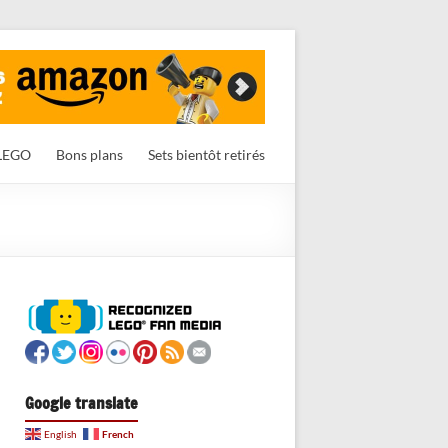
LEGO
Bons plans
Sets bientôt retirés
Google translate
French
English