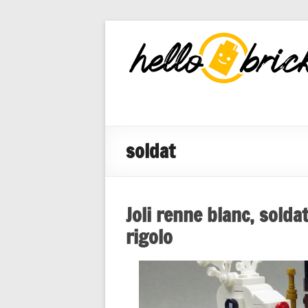
HelloBricks
Blog LEGO,
nouveaut�s
2022, MOCs
et reviews
soldat
Joli renne blanc, sol
rigolo