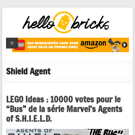
HelloBricks
Blog LEGO,
nouveaut�s
2022,
MOCs et
Shield Agent
reviews
LEGO Ideas : 10000 votes pour le
“Bus” de la série Marvel’s Agents
of S.H.I.E.L.D.