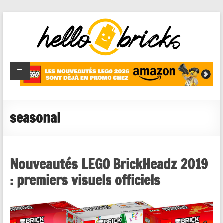
HelloBricks
Blog LEGO,
nouveaut�s
2022,
MOCs et
seasonal
reviews
Nouveautés LEGO BrickHeadz 2019
: premiers visuels officiels