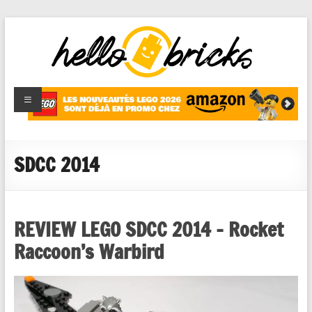
HelloBricks
Blog LEGO,
nouveaut�s
2022,
MOCs et
SDCC 2014
reviews
REVIEW LEGO SDCC 2014 – Rocket
Raccoon’s Warbird