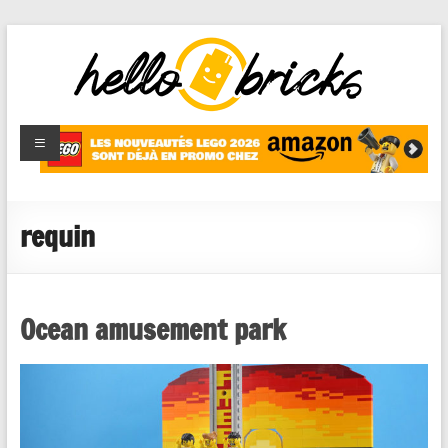
HelloBricks
Blog LEGO,
nouveaut�s
2022,
MOCs et
requin
reviews
Ocean amusement park