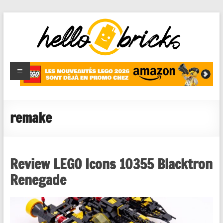
HelloBricks
Blog LEGO,
nouveaut�s
2022,
MOCs et
remake
reviews
Review LEGO Icons 10355 Blacktron
Renegade