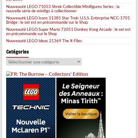
Nouveauté LEGO 71053 Shrek Collectible Minifigures Series : la
nouvelle série de minifigs à collectionner
Nouveauté LEGO Icons 11385 Star Trek: U.S.S. Enterprise NCC-1701
Bridge : le set est en précommande sur le Shop
Nouveauté LEGO Super Mario 72051 Donkey Kong Arcade : le set est
en précommande sur le Shop
Nouveauté LEGO Ideas 21369 The X-Files
Catégories
Catégories