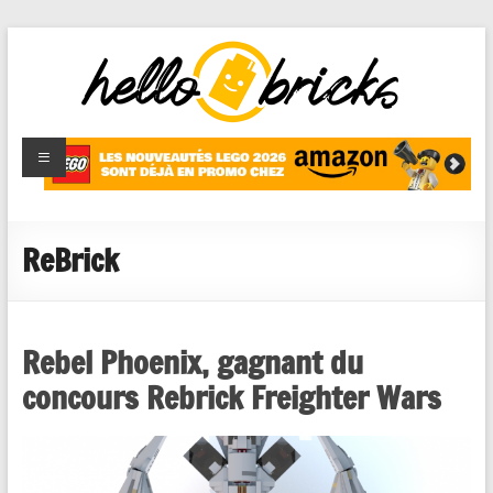
HelloBricks
Blog LEGO,
nouveaut�s
2022,
MOCs et
ReBrick
reviews
Rebel Phoenix, gagnant du
concours Rebrick Freighter Wars