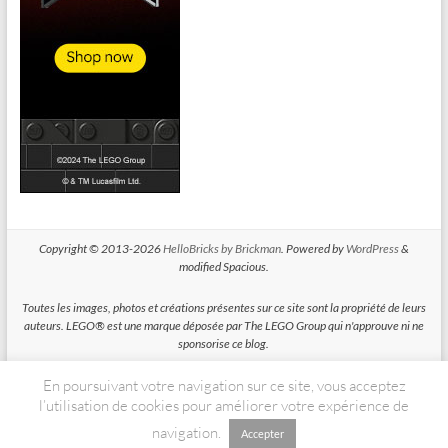
Copyright © 2013-2026
HelloBricks by Brickman
. Powered by
WordPress
&
modified Spacious.
Toutes les images, photos et créations présentes sur ce site sont la propriété de leurs
auteurs. LEGO® est une marque déposée par The LEGO Group qui n'approuve ni ne
sponsorise ce blog.
En poursuivant votre navigation sur ce site, vous acceptez
HelloBricks participe au Programme Partenaires d'Amazon EU, un programme
d'affiliation conçu pour permettre à des sites de percevoir une rémunération grace à
l’utilisation de cookies pour améliorer votre expérience de
la création de liens vers Amazon.fr
navigation.
Accepter