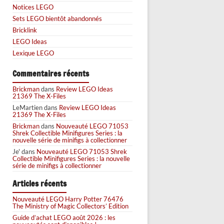
Notices LEGO
Sets LEGO bientôt abandonnés
Bricklink
LEGO Ideas
Lexique LEGO
Commentaires récents
Brickman
dans
Review LEGO Ideas
21369 The X-Files
LeMartien
dans
Review LEGO Ideas
21369 The X-Files
Brickman
dans
Nouveauté LEGO 71053
Shrek Collectible Minifigures Series : la
nouvelle série de minifigs à collectionner
Je'
dans
Nouveauté LEGO 71053 Shrek
Collectible Minifigures Series : la nouvelle
série de minifigs à collectionner
Articles récents
Nouveauté LEGO Harry Potter 76476
The Ministry of Magic Collectors’ Edition
Guide d’achat LEGO août 2026 : les