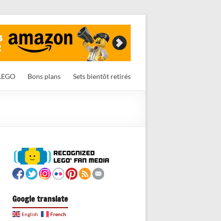
LEGO
Bons plans
Sets bientôt retirés
Google translate
French
English