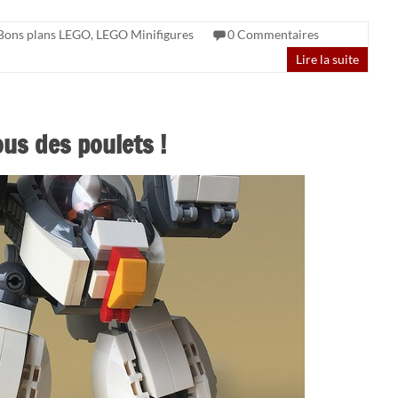
Bons plans LEGO
,
LEGO Minifigures
0 Commentaires
Lire la suite
us des poulets !