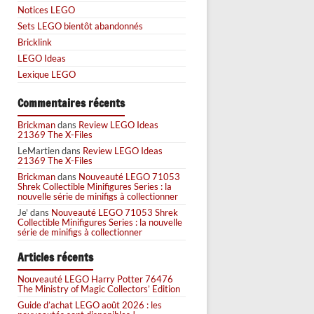
Notices LEGO
Sets LEGO bientôt abandonnés
Bricklink
LEGO Ideas
Lexique LEGO
Commentaires récents
Brickman
dans
Review LEGO Ideas
21369 The X-Files
LeMartien
dans
Review LEGO Ideas
21369 The X-Files
Brickman
dans
Nouveauté LEGO 71053
Shrek Collectible Minifigures Series : la
nouvelle série de minifigs à collectionner
Je'
dans
Nouveauté LEGO 71053 Shrek
Collectible Minifigures Series : la nouvelle
série de minifigs à collectionner
Articles récents
Nouveauté LEGO Harry Potter 76476
The Ministry of Magic Collectors’ Edition
Guide d’achat LEGO août 2026 : les