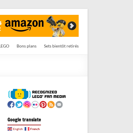
LEGO
Bons plans
Sets bientôt retirés
Google translate
French
English