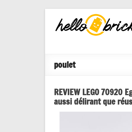
HelloBricks
Blog LEGO,
nouveaut�s
2022, MOCs
et reviews
poulet
REVIEW LEGO 70920 Eg
aussi délirant que réus