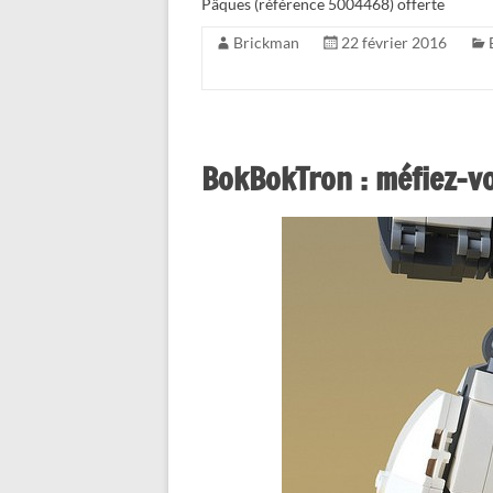
Pâques (référence 5004468) offerte
Brickman
22 février 2016
BokBokTron : méfiez-vo