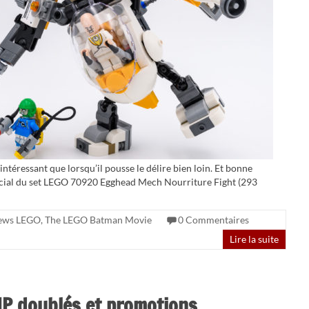
téressant que lorsqu’il pousse le délire bien loin. Et bonne
spécial du set LEGO 70920 Egghead Mech Nourriture Fight (293
ews LEGO
,
The LEGO Batman Movie
0 Commentaires
Lire la suite
P doublés et promotions