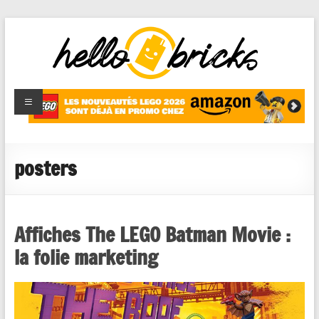
HelloBricks
Blog LEGO,
nouveaut�s
2022,
MOCs et
posters
reviews
Affiches The LEGO Batman Movie :
la folie marketing