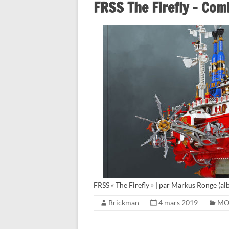
FRSS The Firefly – Com
FRSS « The Firefly » | par Markus Ronge (al
Brickman
4 mars 2019
MO