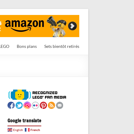
LEGO
Bons plans
Sets bientôt retirés
Google translate
French
English