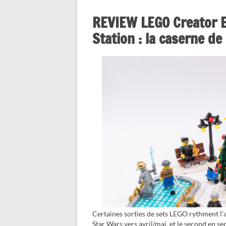
REVIEW LEGO Creator Ex
Station : la caserne d
Certaines sorties de sets LEGO rythment l’a
Star Wars vers avril/mai, et le second en s