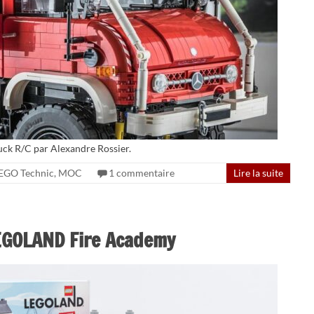
ck R/C par Alexandre Rossier.
EGO Technic
,
MOC
1 commentaire
Lire la suite
GOLAND Fire Academy