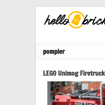
HelloBricks
Blog LEGO,
nouveaut�s
2022, MOCs
et reviews
pompier
LEGO Unimog Firetruck