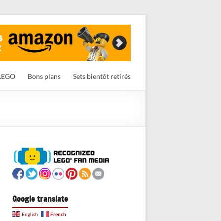
LEGO
Bons plans
Sets bientôt retirés
Google translate
French
English