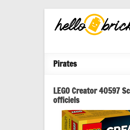
HelloBricks
Blog LEGO,
nouveaut�s
2022, MOCs
et reviews
Pirates
LEGO Creator 40597 Scar
officiels