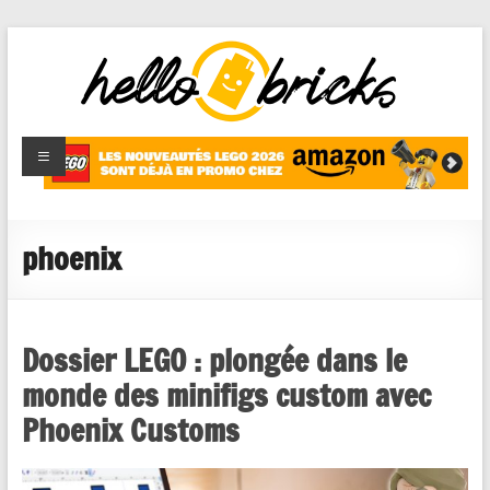
HelloBricks
Blog LEGO,
nouveaut�s
2022,
MOCs et
phoenix
reviews
Dossier LEGO : plongée dans le
monde des minifigs custom avec
Phoenix Customs