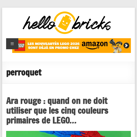
HelloBricks
Blog LEGO,
nouveaut�s
2022,
MOCs et
perroquet
reviews
Ara rouge : quand on ne doit
utiliser que les cinq couleurs
primaires de LEGO…