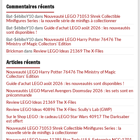
Commentaires récents
Bat-$ébiboY10
dans
Nouveauté LEGO 71053 Shrek Collectible
Minifigures Series : la nouvelle série de minifigs à collectionner
Bat-$ébiboY10
dans
Guide d’achat LEGO août 2026 : les nouveautés
sont disponibles !
Bat-$ébiboY10
dans
Nouveauté LEGO Harry Potter 76476 The
Ministry of Magic Collectors’ Edition
Brickman
dans
Review LEGO Ideas 21369 The X-Files
Articles récents
Nouveauté LEGO Harry Potter 76476 The Ministry of Magic
Collectors’ Edition
Guide d’achat LEGO août 2026 : les nouveautés sont disponibles !
Nouveautés LEGO Marvel Avengers Doomsday 2026 : les sets sont en
précommande
Review LEGO Ideas 21369 The X-Files
Review LEGO Ideas 40896 The X-Files: Scully’s Lab (GWP)
Sur le Shop LEGO : le cadeau LEGO Star Wars 40917 The Darksaber
est offert
Nouveauté LEGO 71053 Shrek Collectible Minifigures Series : la
nouvelle série de minifigs à collectionner
Nouveauté LEGO Icons 11385 Star Trek: U.S.S. Enterprise NCC-1701