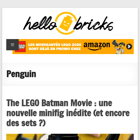
HelloBricks
Blog LEGO,
nouveaut�s
2022,
MOCs et
Penguin
reviews
The LEGO Batman Movie : une
nouvelle minifig inédite (et encore
des sets ?)