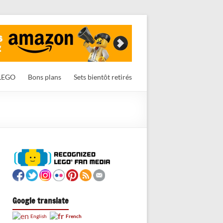
LEGO
Bons plans
Sets bientôt retirés
Google translate
French
English