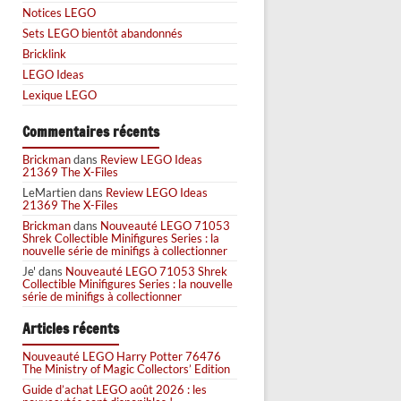
Notices LEGO
Sets LEGO bientôt abandonnés
Bricklink
LEGO Ideas
Lexique LEGO
Commentaires récents
Brickman
dans
Review LEGO Ideas
21369 The X-Files
LeMartien
dans
Review LEGO Ideas
21369 The X-Files
Brickman
dans
Nouveauté LEGO 71053
Shrek Collectible Minifigures Series : la
nouvelle série de minifigs à collectionner
Je'
dans
Nouveauté LEGO 71053 Shrek
Collectible Minifigures Series : la nouvelle
série de minifigs à collectionner
Articles récents
Nouveauté LEGO Harry Potter 76476
The Ministry of Magic Collectors’ Edition
Guide d’achat LEGO août 2026 : les