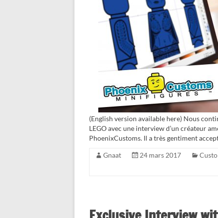
(English version available here) Nous cont
LEGO avec une interview d’un créateur am
PhoenixCustoms. Il a très gentiment accep
Gnaat
24 mars 2017
Cust
Exclusive Interview wi