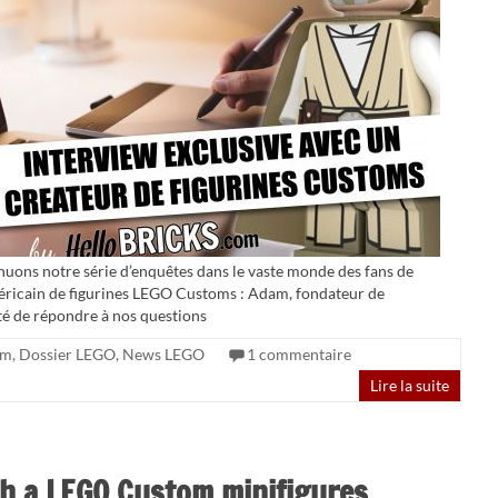
inuons notre série d’enquêtes dans le vaste monde des fans de
éricain de figurines LEGO Customs : Adam, fondateur de
té de répondre à nos questions
om
,
Dossier LEGO
,
News LEGO
1 commentaire
Lire la suite
th a LEGO Custom minifigures