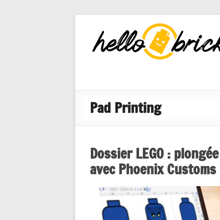
HelloBricks
Blog LEGO,
nouveaut�s
2022, MOCs
et reviews
Pad Printing
Dossier LEGO : plongé
avec Phoenix Customs