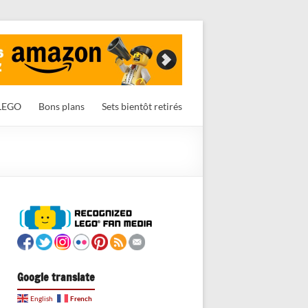
LEGO
Bons plans
Sets bientôt retirés
Google translate
French
English