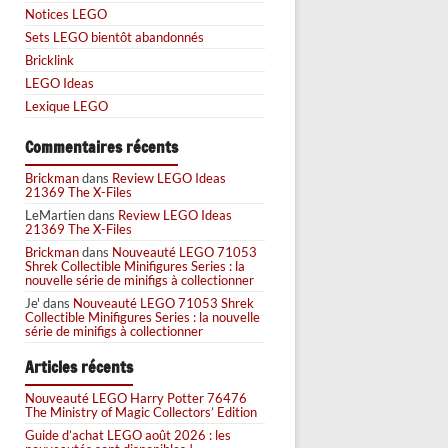
Notices LEGO
Sets LEGO bientôt abandonnés
Bricklink
LEGO Ideas
Lexique LEGO
Commentaires récents
Brickman
dans
Review LEGO Ideas
21369 The X-Files
LeMartien
dans
Review LEGO Ideas
21369 The X-Files
Brickman
dans
Nouveauté LEGO 71053
Shrek Collectible Minifigures Series : la
nouvelle série de minifigs à collectionner
Je'
dans
Nouveauté LEGO 71053 Shrek
Collectible Minifigures Series : la nouvelle
série de minifigs à collectionner
Articles récents
Nouveauté LEGO Harry Potter 76476
The Ministry of Magic Collectors’ Edition
Guide d’achat LEGO août 2026 : les