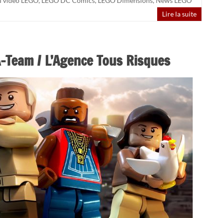
u vidéo LEGO
,
LEGO DC Comics
,
LEGO Dimensions
,
News LEGO
Lire la suite
-Team / L’Agence Tous Risques