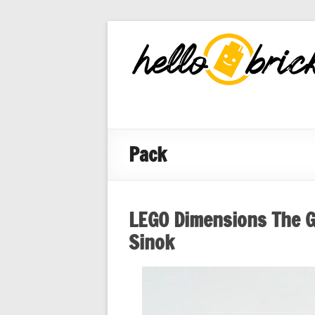
HelloBricks
Blog LEGO,
nouveaut�s
2022, MOCs
et reviews
Pack
LEGO Dimensions The Go
Sinok