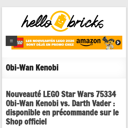
HelloBricks
Blog LEGO,
nouveaut�s
2022,
MOCs et
Obi-Wan Kenobi
reviews
Nouveauté LEGO Star Wars 75334
Obi-Wan Kenobi vs. Darth Vader :
disponible en précommande sur le
Shop officiel