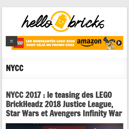
HelloBricks
Blog LEGO,
nouveaut�s
2022,
MOCs et
NYCC
reviews
NYCC 2017 : le teasing des LEGO
BrickHeadz 2018 Justice League,
Star Wars et Avengers Infinity War