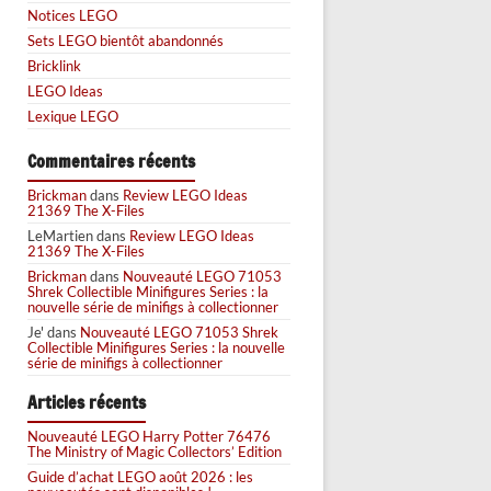
Notices LEGO
Sets LEGO bientôt abandonnés
Bricklink
LEGO Ideas
Lexique LEGO
Commentaires récents
Brickman
dans
Review LEGO Ideas
21369 The X-Files
LeMartien
dans
Review LEGO Ideas
21369 The X-Files
Brickman
dans
Nouveauté LEGO 71053
Shrek Collectible Minifigures Series : la
nouvelle série de minifigs à collectionner
Je'
dans
Nouveauté LEGO 71053 Shrek
Collectible Minifigures Series : la nouvelle
série de minifigs à collectionner
Articles récents
Nouveauté LEGO Harry Potter 76476
The Ministry of Magic Collectors’ Edition
Guide d’achat LEGO août 2026 : les