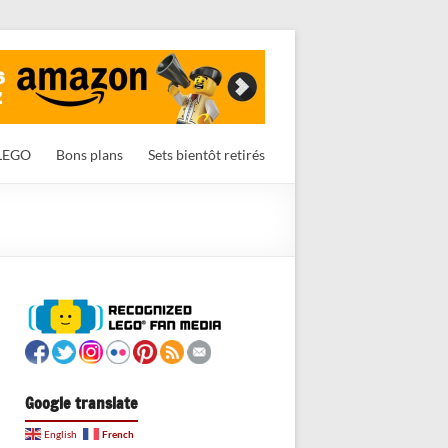
LEGO
Bons plans
Sets bientôt retirés
Google translate
French
English