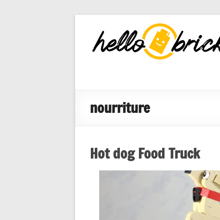
HelloBricks
Blog LEGO,
nouveaut�s
2022, MOCs
et reviews
nourriture
Hot dog Food Truck