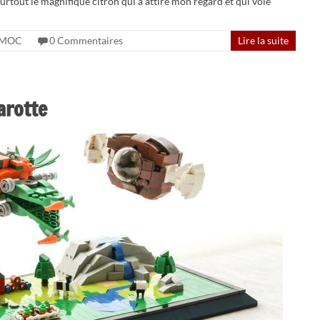
 surtout le magnifique citron qui a attiré mon regard et qui vole
MOC
0 Commentaires
Lire la suite
arotte