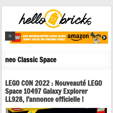
HelloBricks
Blog LEGO,
nouveaut�s
2022,
MOCs et
neo Classic Space
reviews
LEGO CON 2022 : Nouveauté LEGO
Space 10497 Galaxy Explorer
LL928, l’annonce officielle !