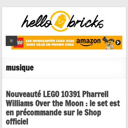
HelloBricks
Blog LEGO,
nouveaut�s
2022,
MOCs et
musique
reviews
Nouveauté LEGO 10391 Pharrell
Williams Over the Moon : le set est
en précommande sur le Shop
officiel