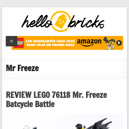
HelloBricks
Blog LEGO,
nouveaut�s
2022,
MOCs et
Mr Freeze
reviews
REVIEW LEGO 76118 Mr. Freeze
Batcycle Battle