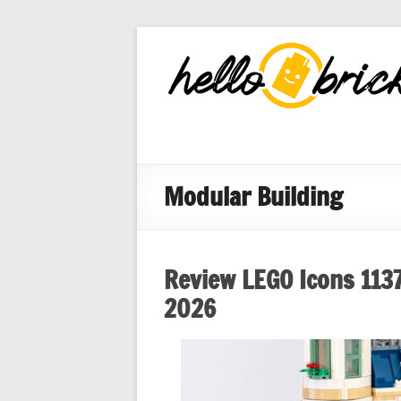
HelloBricks
Blog LEGO,
nouveaut�s
2022, MOCs
et reviews
Modular Building
Review LEGO Icons 1137
2026