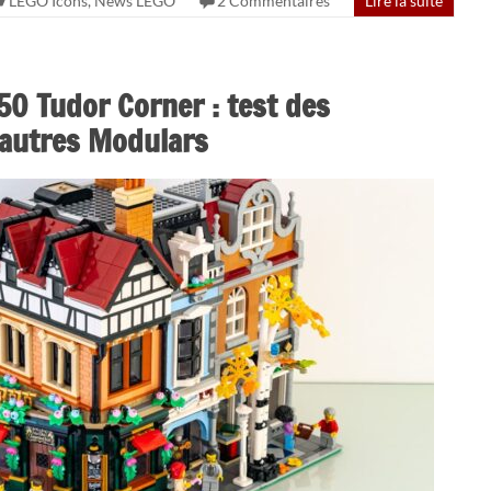
LEGO Icons
,
News LEGO
2 Commentaires
Lire la suite
0 Tudor Corner : test des
 autres Modulars