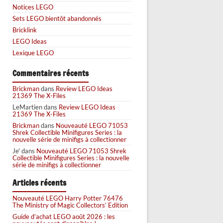
Notices LEGO
Sets LEGO bientôt abandonnés
Bricklink
LEGO Ideas
Lexique LEGO
Commentaires récents
Brickman
dans
Review LEGO Ideas
21369 The X-Files
LeMartien
dans
Review LEGO Ideas
21369 The X-Files
Brickman
dans
Nouveauté LEGO 71053
Shrek Collectible Minifigures Series : la
nouvelle série de minifigs à collectionner
Je'
dans
Nouveauté LEGO 71053 Shrek
Collectible Minifigures Series : la nouvelle
série de minifigs à collectionner
Articles récents
Nouveauté LEGO Harry Potter 76476
The Ministry of Magic Collectors’ Edition
Guide d’achat LEGO août 2026 : les