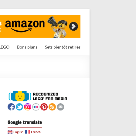
LEGO
Bons plans
Sets bientôt retirés
Google translate
French
English