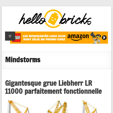
HelloBricks
Blog LEGO,
nouveaut�s
2022,
MOCs et
Mindstorms
reviews
Gigantesque grue Liebherr LR
11000 parfaitement fonctionnelle