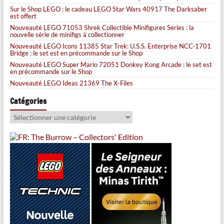
Sur le Shop LEGO : le cadeau LEGO Star Wars 40917 The Darksaber
est offert
Nouveauté LEGO 71053 Shrek Collectible Minifigures Series : la
nouvelle série de minifigs à collectionner
Nouveauté LEGO Icons 11385 Star Trek: U.S.S. Enterprise NCC-1701
Bridge : le set est en précommande sur le Shop
Nouveauté LEGO Super Mario 72051 Donkey Kong Arcade : le set est
en précommande sur le Shop
Nouveauté LEGO Ideas 21369 The X-Files
Catégories
Catégories