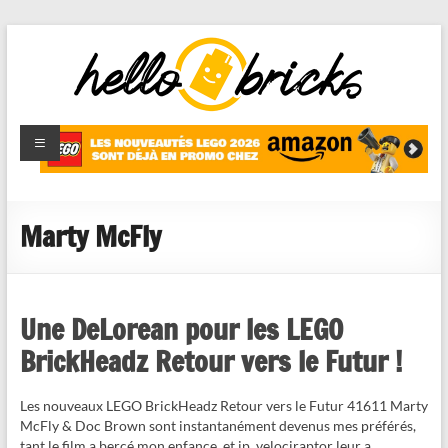
HelloBricks
Blog LEGO,
nouveaut�s
2022,
MOCs et
Marty McFly
reviews
Une DeLorean pour les LEGO
BrickHeadz Retour vers le Futur !
Les nouveaux LEGO BrickHeadz Retour vers le Futur 41611 Marty
McFly & Doc Brown sont instantanément devenus mes préférés,
tant le film a bercé mon enfance, et jp_velociraptor leur a