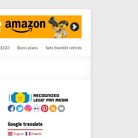
LEGO
Bons plans
Sets bientôt retirés
Google translate
French
English