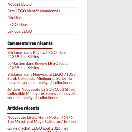
Notices LEGO
Sets LEGO bientôt abandonnés
Bricklink
LEGO Ideas
Lexique LEGO
Commentaires récents
Brickman
dans
Review LEGO Ideas
21369 The X-Files
LeMartien
dans
Review LEGO Ideas
21369 The X-Files
Brickman
dans
Nouveauté LEGO 71053
Shrek Collectible Minifigures Series : la
nouvelle série de minifigs à collectionner
Je'
dans
Nouveauté LEGO 71053 Shrek
Collectible Minifigures Series : la nouvelle
série de minifigs à collectionner
Articles récents
Nouveauté LEGO Harry Potter 76476
The Ministry of Magic Collectors’ Edition
Guide d’achat LEGO août 2026 : les