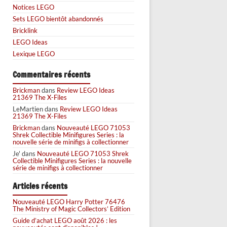
Notices LEGO
Sets LEGO bientôt abandonnés
Bricklink
LEGO Ideas
Lexique LEGO
Commentaires récents
Brickman
dans
Review LEGO Ideas
21369 The X-Files
LeMartien
dans
Review LEGO Ideas
21369 The X-Files
Brickman
dans
Nouveauté LEGO 71053
Shrek Collectible Minifigures Series : la
nouvelle série de minifigs à collectionner
Je'
dans
Nouveauté LEGO 71053 Shrek
Collectible Minifigures Series : la nouvelle
série de minifigs à collectionner
Articles récents
Nouveauté LEGO Harry Potter 76476
The Ministry of Magic Collectors’ Edition
Guide d’achat LEGO août 2026 : les