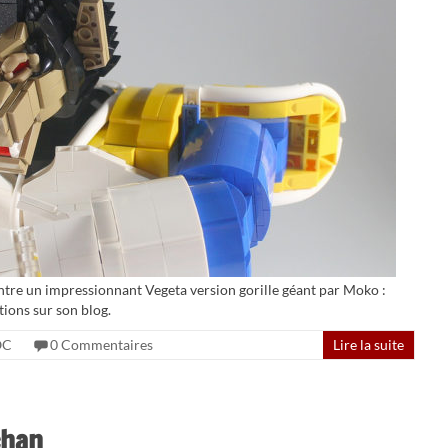
ntre un impressionnant Vegeta version gorille géant par Moko :
tions sur son blog.
OC
0 Commentaires
Lire la suite
chan