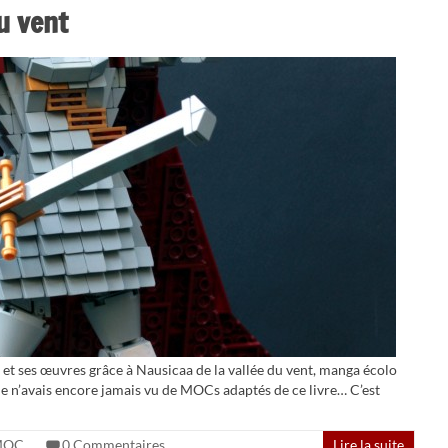
u vent
 et ses œuvres grâce à Nausicaa de la vallée du vent, manga écolo
je n’avais encore jamais vu de MOCs adaptés de ce livre… C’est
MOC
0 Commentaires
Lire la suite