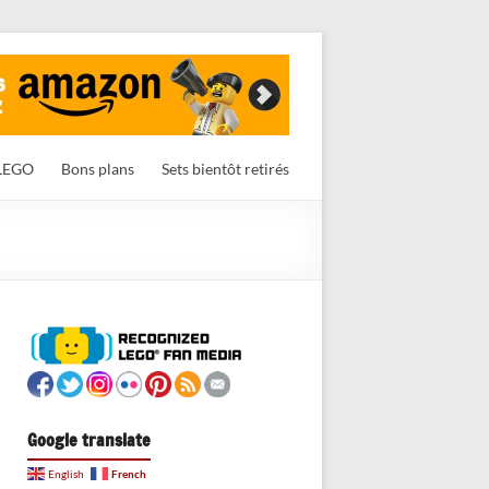
LEGO
Bons plans
Sets bientôt retirés
Google translate
French
English