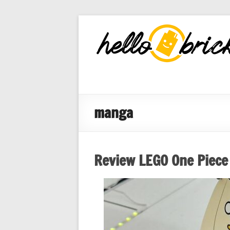
HelloBricks
Blog LEGO,
nouveaut�s
2022, MOCs
et reviews
manga
Review LEGO One Piece