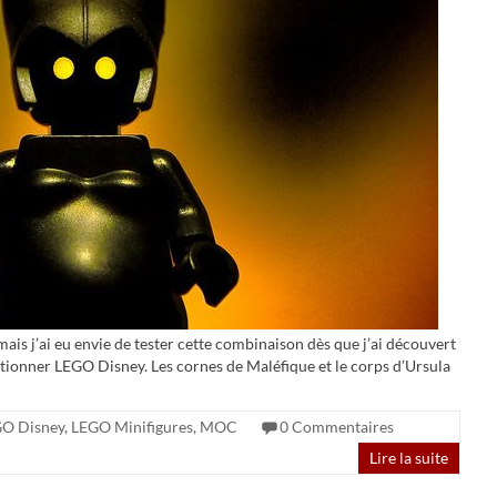
is j’ai eu envie de tester cette combinaison dès que j’ai découvert
lectionner LEGO Disney. Les cornes de Maléfique et le corps d’Ursula
O Disney
,
LEGO Minifigures
,
MOC
0 Commentaires
Lire la suite