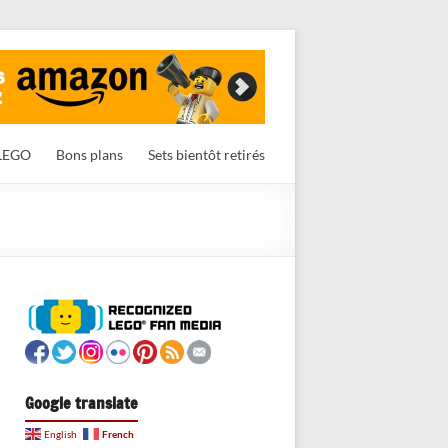
LEGO
Bons plans
Sets bientôt retirés
Google translate
French
English