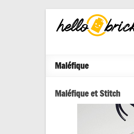
HelloBricks
Blog LEGO,
nouveaut�s
2022, MOCs
et reviews
Maléfique
Maléfique et Stitch