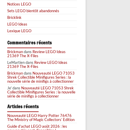
Notices LEGO
Sets LEGO bientôt abandonnés
Bricklink
LEGO Ideas
Lexique LEGO
Commentaires récents
Brickman
dans
Review LEGO Ideas
21369 The X-Files
LeMartien
dans
Review LEGO Ideas
21369 The X-Files
Brickman
dans
Nouveauté LEGO 71053
Shrek Collectible Minifigures Series : la
nouvelle série de minifigs à collectionner
Je'
dans
Nouveauté LEGO 71053 Shrek
Collectible Minifigures Series : la nouvelle
série de minifigs à collectionner
Articles récents
Nouveauté LEGO Harry Potter 76476
The Ministry of Magic Collectors’ Edition
Guide d’achat LEGO août 2026 : les