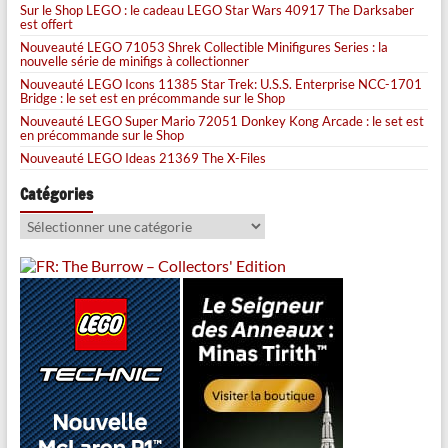
Sur le Shop LEGO : le cadeau LEGO Star Wars 40917 The Darksaber
est offert
Nouveauté LEGO 71053 Shrek Collectible Minifigures Series : la
nouvelle série de minifigs à collectionner
Nouveauté LEGO Icons 11385 Star Trek: U.S.S. Enterprise NCC-1701
Bridge : le set est en précommande sur le Shop
Nouveauté LEGO Super Mario 72051 Donkey Kong Arcade : le set est
en précommande sur le Shop
Nouveauté LEGO Ideas 21369 The X-Files
Catégories
Catégories