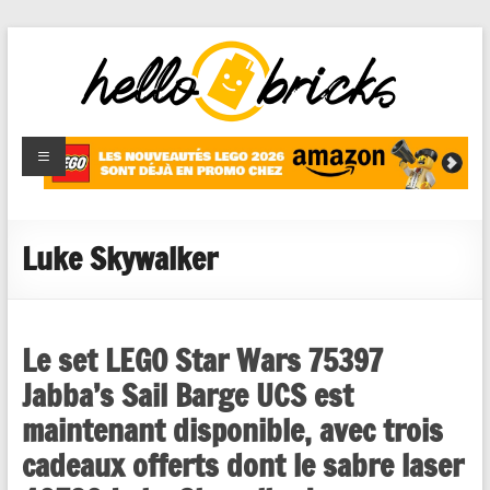
HelloBricks
Blog LEGO,
nouveaut�s
2022,
MOCs et
Luke Skywalker
reviews
Le set LEGO Star Wars 75397
Jabba’s Sail Barge UCS est
maintenant disponible, avec trois
cadeaux offerts dont le sabre laser