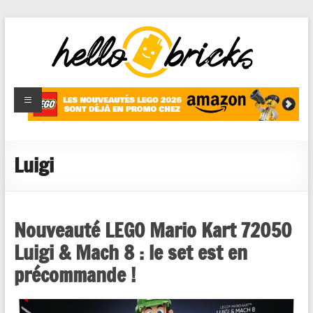
HelloBricks
Blog LEGO,
nouveaut�s
2022,
MOCs et
Luigi
reviews
Nouveauté LEGO Mario Kart 72050
Luigi & Mach 8 : le set est en
précommande !