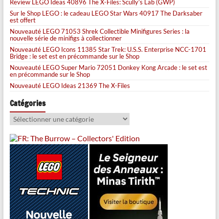
Review LEGO Ideas 40896 The X-Files: Scully’s Lab (GWP)
Sur le Shop LEGO : le cadeau LEGO Star Wars 40917 The Darksaber
est offert
Nouveauté LEGO 71053 Shrek Collectible Minifigures Series : la
nouvelle série de minifigs à collectionner
Nouveauté LEGO Icons 11385 Star Trek: U.S.S. Enterprise NCC-1701
Bridge : le set est en précommande sur le Shop
Nouveauté LEGO Super Mario 72051 Donkey Kong Arcade : le set est
en précommande sur le Shop
Nouveauté LEGO Ideas 21369 The X-Files
Catégories
Catégories