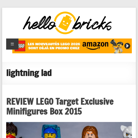
HelloBricks
Blog LEGO,
nouveaut�s
2022,
MOCs et
lightning lad
reviews
REVIEW LEGO Target Exclusive
Minifigures Box 2015