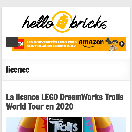
HelloBricks
Blog LEGO,
nouveaut�s
2022,
MOCs et
licence
reviews
La licence LEGO DreamWorks Trolls
World Tour en 2020