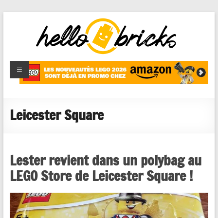
HelloBricks
Blog LEGO,
nouveaut�s
2022,
MOCs et
Leicester Square
reviews
Lester revient dans un polybag au
LEGO Store de Leicester Square !