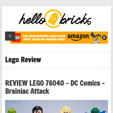
HelloBricks
Blog LEGO,
nouveaut�s
2022,
MOCs et
Lego Review
reviews
REVIEW LEGO 76040 – DC Comics –
Brainiac Attack