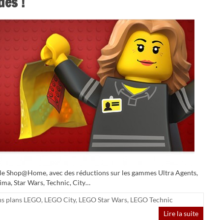
des !
r le Shop@Home, avec des réductions sur les gammes Ultra Agents,
ima, Star Wars, Technic, City…
s plans LEGO
,
LEGO City
,
LEGO Star Wars
,
LEGO Technic
Lire la suite