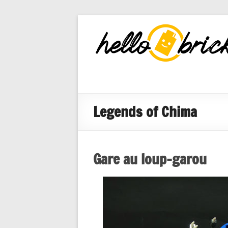
HelloBricks
Blog LEGO,
nouveaut�s
2022, MOCs
et reviews
Legends of Chima
Gare au loup-garou