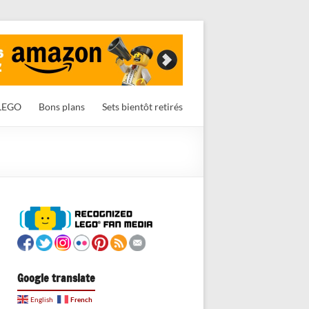
LEGO
Bons plans
Sets bientôt retirés
Google translate
French
English